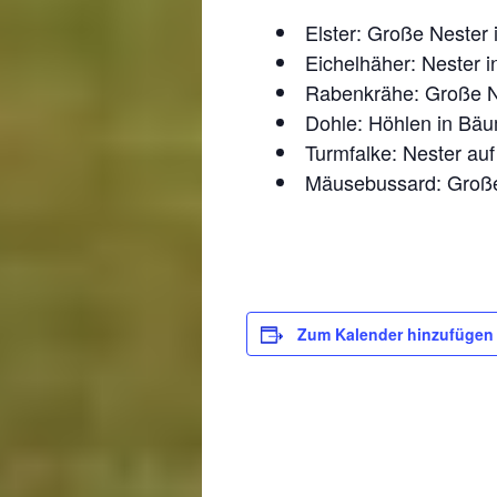
Elster: Große Nester 
Eichelhäher: Nester i
Rabenkrähe: Große Ne
Dohle: Höhlen in Bäum
Turmfalke: Nester auf
Mäusebussard: Große 
Zum Kalender hinzufügen