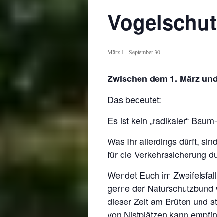
Vogelschut
März 1
-
September 30
Zwischen dem 1. März und
Das bedeutet:
Es ist kein „radikaler“ Bau
Was Ihr allerdings dürft, s
für die Verkehrssicherung d
Wendet Euch im Zweifelsfall 
gerne der Naturschutzbund w
dieser Zeit am Brüten und 
von Nistplätzen kann empfin