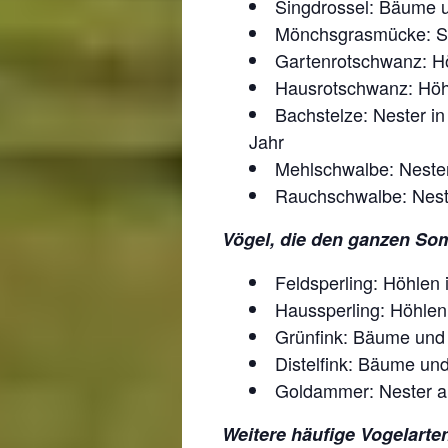
Singdrossel: Bäume u
Mönchsgrasmücke: Str
Gartenrotschwanz: Hö
Hausrotschwanz: Höh
Bachstelze: Nester i
Jahr
Mehlschwalbe: Nester
Rauchschwalbe: Neste
Vögel, die den ganzen Som
Feldsperling: Höhlen
Haussperling: Höhlen
Grünfink: Bäume und 
Distelfink: Bäume und
Goldammer: Nester a
Weitere häufige Vogelarten