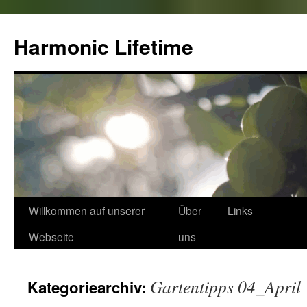
Zum
Inhalt
Harmonic Lifetime
springen
Willkommen auf unserer
Über
Links
Webseite
uns
Gartentipps 04_April
Kategoriearchiv: