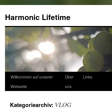
Zum
Inhalt
Harmonic Lifetime
springen
Willkommen auf unserer
Über
Links
Webseite
uns
VLOG
Kategoriearchiv: