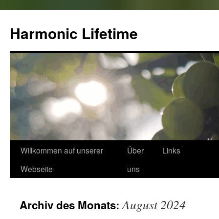
Zum
Inhalt
Harmonic Lifetime
springen
Willkommen auf unserer
Über
Links
Webseite
uns
August 2024
Archiv des Monats: