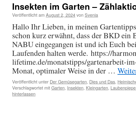
Insekten im Garten – Zählakt
Veröffentlicht am
August 2, 2024
von
Svenia
Hallo Ihr Lieben, in meinen Gartentipps
schon kurz erwähnt, dass der BKD ein 
NABU eingegangen ist und ich Euch bei
Laufenden halten werde. https://harmon
lifetime.de/monatstipps/gartenarbeit-im
Monat, optimaler Weise in der …
Weite
Veröffentlicht unter
Der Gemüsegarten
,
Dies und Das
,
Heimische
Verschlagwortet mit
Garten
,
Insekten
,
Kleingarten
,
Laubenpiepe
hinterlassen