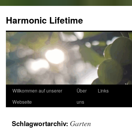
Zum
Inhalt
Harmonic Lifetime
springen
Willkommen auf unserer
Über
Links
Webseite
uns
Garten
Schlagwortarchiv: