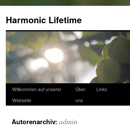
Zum
Inhalt
Harmonic Lifetime
springen
Willkommen auf unserer
Über
Links
Webseite
uns
admin
Autorenarchiv: