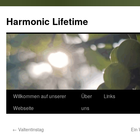
Zum
Inhalt
Harmonic Lifetime
springen
Willkommen auf unserer
Über
Links
Webseite
uns
←
Valtentinstag
Ein 