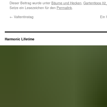
Dieser Beitrag wurde unter
Bäume und Hecken
,
Gartentipps 02
Setze ein Lesezeichen für den
Permalink
.
←
Valtentinstag
Ein 
Harmonic Lifetime