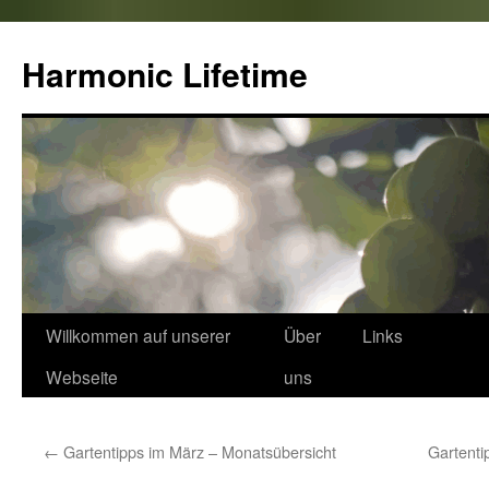
Zum
Inhalt
Harmonic Lifetime
springen
Willkommen auf unserer
Über
Links
Webseite
uns
←
Gartentipps im März – Monatsübersicht
Gartenti