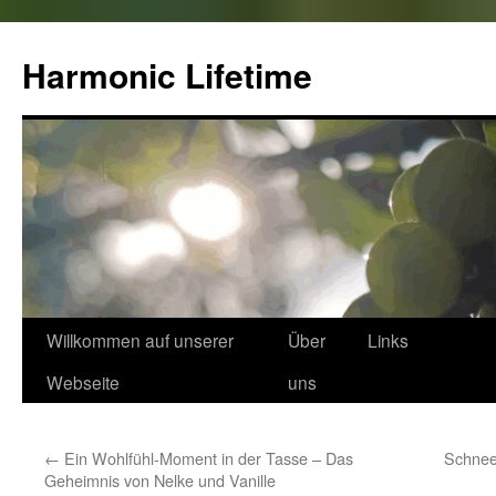
Zum
Inhalt
Harmonic Lifetime
springen
Willkommen auf unserer
Über
Links
Webseite
uns
←
Ein Wohlfühl-Moment in der Tasse – Das
Schnee
Geheimnis von Nelke und Vanille