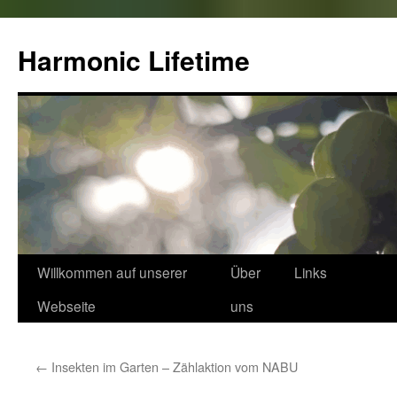
Zum
Inhalt
Harmonic Lifetime
springen
Willkommen auf unserer
Über
Links
Webseite
uns
←
Insekten im Garten – Zählaktion vom NABU