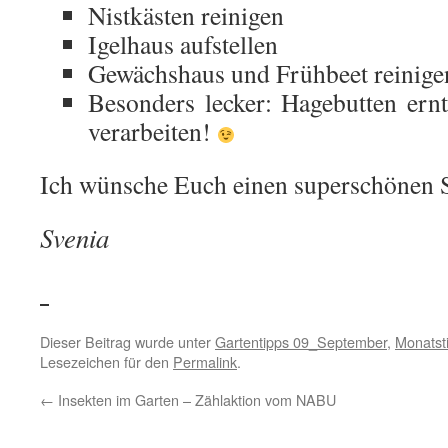
Nistkästen reinigen
Igelhaus aufstellen
Gewächshaus und Frühbeet reinige
Besonders lecker: Hagebutten er
verarbeiten!
Ich wünsche Euch einen superschönen 
Svenia
Dieser Beitrag wurde unter
Gartentipps 09_September
,
Monatst
Lesezeichen für den
Permalink
.
←
Insekten im Garten – Zählaktion vom NABU