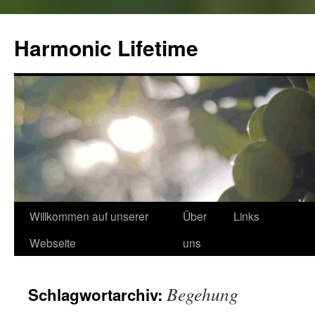
Zum
Inhalt
Harmonic Lifetime
springen
Willkommen auf unserer
Über
Links
Webseite
uns
Begehung
Schlagwortarchiv: