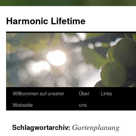
Zum
Inhalt
Harmonic Lifetime
springen
Willkommen auf unserer
Über
Links
Webseite
uns
Gartenplanung
Schlagwortarchiv: