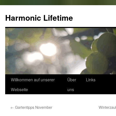
Zum
Inhalt
Harmonic Lifetime
springen
Willkommen auf unserer
Über
Links
Webseite
uns
←
Gartentipps November
Winterzau