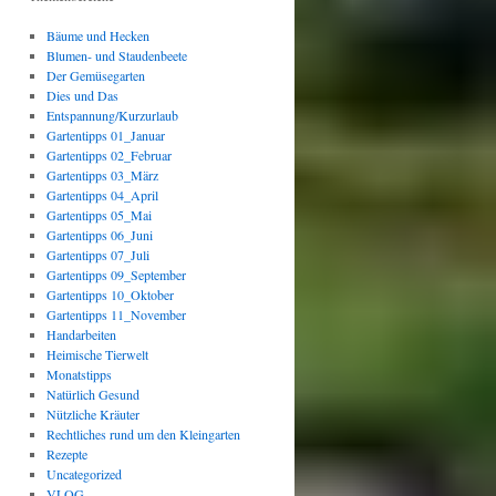
Bäume und Hecken
Blumen- und Staudenbeete
Der Gemüsegarten
Dies und Das
Entspannung/Kurzurlaub
Gartentipps 01_Januar
Gartentipps 02_Februar
Gartentipps 03_März
Gartentipps 04_April
Gartentipps 05_Mai
Gartentipps 06_Juni
Gartentipps 07_Juli
Gartentipps 09_September
Gartentipps 10_Oktober
Gartentipps 11_November
Handarbeiten
Heimische Tierwelt
Monatstipps
Natürlich Gesund
Nützliche Kräuter
Rechtliches rund um den Kleingarten
Rezepte
Uncategorized
VLOG