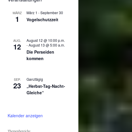
März 1
-
September 30
MÄRZ
1
Vogelschutzzeit
August 12 @ 10:00 p.m.
AUG.
12
-
August 13 @ 5:00 a.m.
Die Perseiden
kommen
Ganztägig
SEP.
23
„Herbst-Tag-Nacht-
Gleiche“
Kalender anzeigen
Themenbereiche