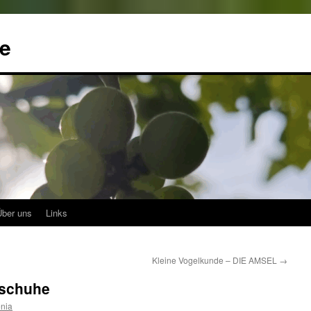
me
Über uns
Links
Kleine Vogelkunde – DIE AMSEL
→
sschuhe
nia