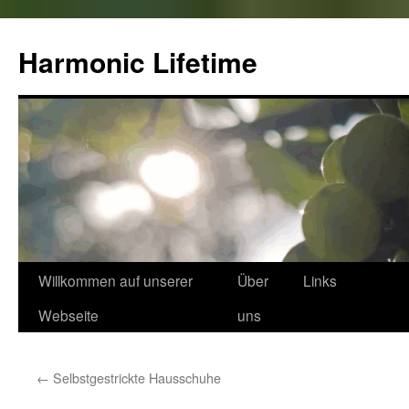
Zum
Inhalt
Harmonic Lifetime
springen
Willkommen auf unserer
Über
Links
Webseite
uns
←
Selbstgestrickte Hausschuhe