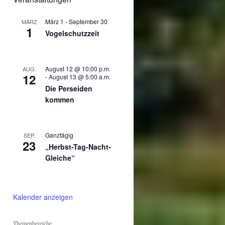
März 1
-
September 30
MÄRZ
1
Vogelschutzzeit
August 12 @ 10:00 p.m.
AUG.
12
-
August 13 @ 5:00 a.m.
Die Perseiden
kommen
Ganztägig
SEP.
23
„Herbst-Tag-Nacht-
Gleiche“
Kalender anzeigen
Themenbereiche