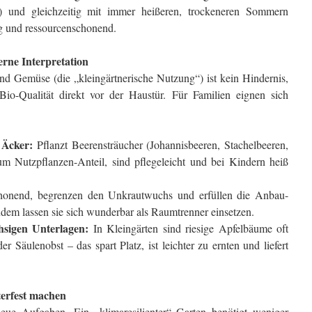
ng) und gleichzeitig mit immer heißeren, trockeneren Sommern
ig und ressourcenschonend.
rne Interpretation
d Gemüse (die „kleingärtnerische Nutzung“) ist kein Hindernis,
Bio-Qualität direkt vor der Haustür. Für Familien eignen sich
 Äcker:
Pflanzt Beerensträucher (Johannisbeeren, Stachelbeeren,
um Nutzpflanzen-Anteil, sind pflegeleicht und bei Kindern heiß
honend, begrenzen den Unkrautwuchs und erfüllen die Anbau-
udem lassen sie sich wunderbar als Raumtrenner einsetzen.
sigen Unterlagen:
In Kleingärten sind riesige Apfelbäume oft
er Säulenobst – das spart Platz, ist leichter zu ernten und liefert
terfest machen
eue Aufgaben. Ein „klimaresilienter“ Garten benötigt weniger