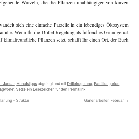
iefgehende Wurzeln, die die Pflanzen unabhängiger von kurzen
rwandelt sich eine einfache Parzelle in ein lebendiges Ökosystem
amilie. Wenn Ihr die Drittel-Regelung als hilfreiches Grundgerüst
auf klimafreundliche Pflanzen setzt, schafft Ihr einen Ort, der Euch
1_Januar
,
Monatstipps
abgelegt und mit
Drittelregelung
,
Familiengarten
,
agwortet. Setze ein Lesezeichen für den
Permalink
.
planung – Struktur
Gartenarbeiten Februar
→