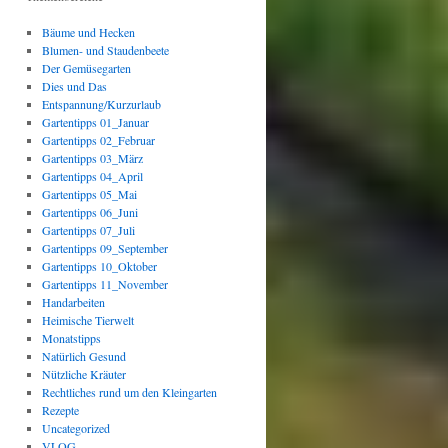
Bäume und Hecken
Blumen- und Staudenbeete
Der Gemüsegarten
Dies und Das
Entspannung/Kurzurlaub
Gartentipps 01_Januar
Gartentipps 02_Februar
Gartentipps 03_März
Gartentipps 04_April
Gartentipps 05_Mai
Gartentipps 06_Juni
Gartentipps 07_Juli
Gartentipps 09_September
Gartentipps 10_Oktober
Gartentipps 11_November
Handarbeiten
Heimische Tierwelt
Monatstipps
Natürlich Gesund
Nützliche Kräuter
Rechtliches rund um den Kleingarten
Rezepte
Uncategorized
VLOG