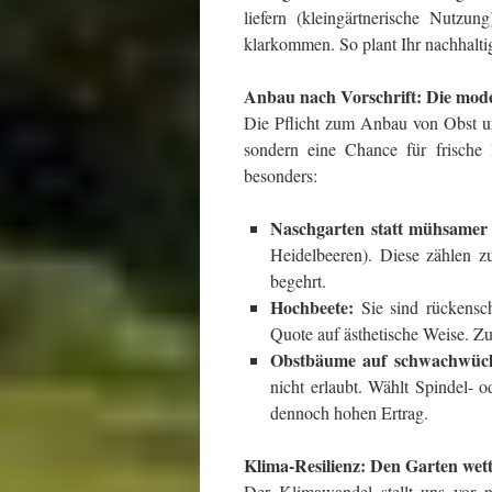
liefern (kleingärtnerische Nutzu
klarkommen. So plant Ihr nachhalt
Anbau nach Vorschrift: Die mode
Die Pflicht zum Anbau von Obst un
sondern eine Chance für frische 
besonders:
Naschgarten statt mühsamer
Heidelbeeren). Diese zählen z
begehrt.
Hochbeete:
Sie sind rückensc
Quote auf ästhetische Weise. Z
Obstbäume auf schwachwüch
nicht erlaubt. Wählt Spindel- od
dennoch hohen Ertrag.
Klima-Resilienz: Den Garten wet
Der Klimawandel stellt uns vor n