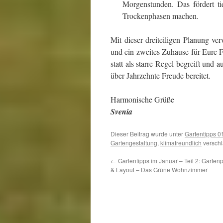
Morgenstunden. Das fördert t
Trockenphasen machen.
Mit dieser dreiteiligen Planung ve
und ein zweites Zuhause für Eure F
statt als starre Regel begreift und 
über Jahrzehnte Freude bereitet.
Harmonische Grüße
Svenia
Dieser Beitrag wurde unter
Gartentipps 0
Gartengestaltung
,
klimafreundlich
verschl
←
Gartentipps im Januar – Teil 2: Garten
& Layout – Das Grüne Wohnzimmer